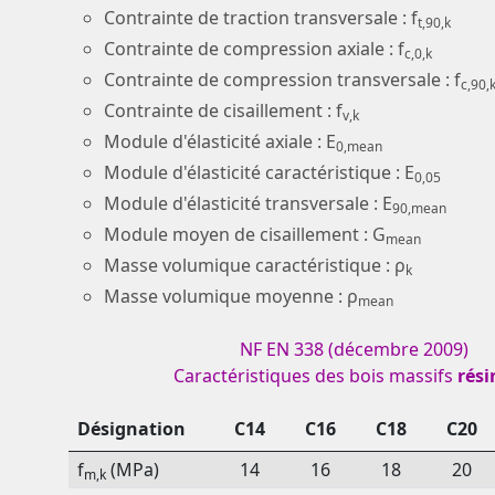
Contrainte de traction transversale : f
t,90,k
Contrainte de compression axiale : f
c,0,k
Contrainte de compression transversale : f
c,90,
Contrainte de cisaillement : f
v,k
Module d'élasticité axiale : E
0,mean
Module d'élasticité caractéristique : E
0,05
Module d'élasticité transversale : E
90,mean
Module moyen de cisaillement : G
mean
Masse volumique caractéristique : ρ
k
Masse volumique moyenne : ρ
mean
NF EN 338 (décembre 2009)
Caractéristiques des bois massifs
rés
Désignation
C14
C16
C18
C20
f
(MPa)
14
16
18
20
m,k