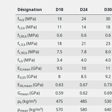
Désignation
D18
D24
D30
f
(MPa)
18
24
30
m,k
f
(MPa)
11
14
18
t,0,k
f
(MPa)
0.6
0.6
0.6
t,90,k
f
(MPa)
18
21
23
c,0,k
f
(MPa)
7.5
7.8
8.0
c,90,k
f
(MPa)
3.4
4.0
4.0
v,k
E
(GPa)
9.5
10
11
0,mean
E
(GPa)
8
8.5
9.2
0,05
E
(GPa)
0.63
0.67
0.73
90,mean
G
(GPa)
0.59
0.62
0.69
mean
ρ
(kg/m³)
475
485
530
k
ρ
(kg/m³)
570
580
640
mean