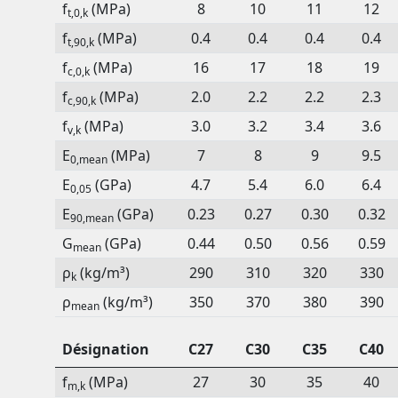
f
(MPa)
8
10
11
12
t,0,k
f
(MPa)
0.4
0.4
0.4
0.4
t,90,k
f
(MPa)
16
17
18
19
c,0,k
f
(MPa)
2.0
2.2
2.2
2.3
c,90,k
f
(MPa)
3.0
3.2
3.4
3.6
v,k
E
(MPa)
7
8
9
9.5
0,mean
E
(GPa)
4.7
5.4
6.0
6.4
0,05
E
(GPa)
0.23
0.27
0.30
0.32
90,mean
G
(GPa)
0.44
0.50
0.56
0.59
mean
ρ
(kg/m³)
290
310
320
330
k
ρ
(kg/m³)
350
370
380
390
mean
Désignation
C27
C30
C35
C40
f
(MPa)
27
30
35
40
m,k