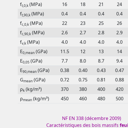
f
(MPa)
16
18
21
24
t,0,k
f
(MPa)
0.4
0.4
0.4
0.4
t,90,k
f
(MPa)
22
23
25
26
c,0,k
f
(MPa)
2.6
2.7
2.8
2.9
c,90,k
f
(MPa)
4.0
4.0
4.0
4.0
v,k
E
(GPa)
11.5
12
13
14
0,mean
E
(GPa)
7.7
8.0
8.7
9.4
0,05
E
(GPa)
0.38
0.40
0.43
0.47
90,mean
G
(GPa)
0.72
0.75
0.81
0.88
mean
ρ
(kg/m³)
370
380
400
420
k
ρ
(kg/m³)
450
460
480
500
mean
NF EN 338 (décembre 2009)
Caractéristiques des bois massifs
feu