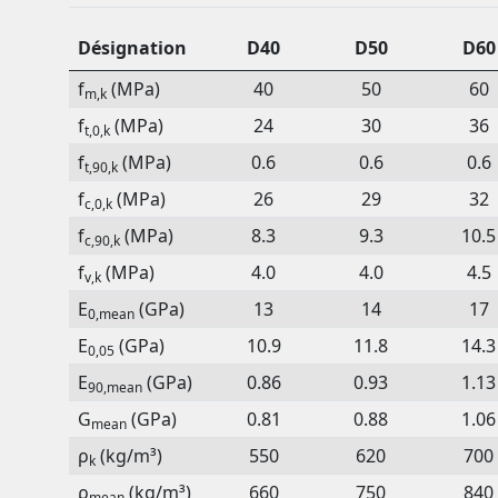
Désignation
D40
D50
D60
f
(MPa)
40
50
60
m,k
f
(MPa)
24
30
36
t,0,k
f
(MPa)
0.6
0.6
0.6
t,90,k
f
(MPa)
26
29
32
c,0,k
f
(MPa)
8.3
9.3
10.5
c,90,k
f
(MPa)
4.0
4.0
4.5
v,k
E
(GPa)
13
14
17
0,mean
E
(GPa)
10.9
11.8
14.3
0,05
E
(GPa)
0.86
0.93
1.13
90,mean
G
(GPa)
0.81
0.88
1.06
mean
ρ
(kg/m³)
550
620
700
k
ρ
(kg/m³)
660
750
840
mean