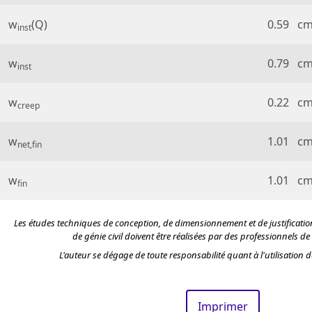
w
(Q)
0.59
c
inst
w
0.79
c
inst
w
0.22
c
creep
w
1.01
c
net,fin
w
1.01
c
fin
Les études techniques de conception, de dimensionnement et de justificatio
de génie civil doivent être réalisées par des professionnels de
L'auteur se dégage de toute responsabilité quant à l'utilisation de
Imprimer