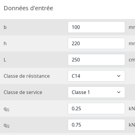
Données d'entrée
b
m
h
m
L
c
Classe de résistance
Classe de service
q
kN
G
q
kN
Q