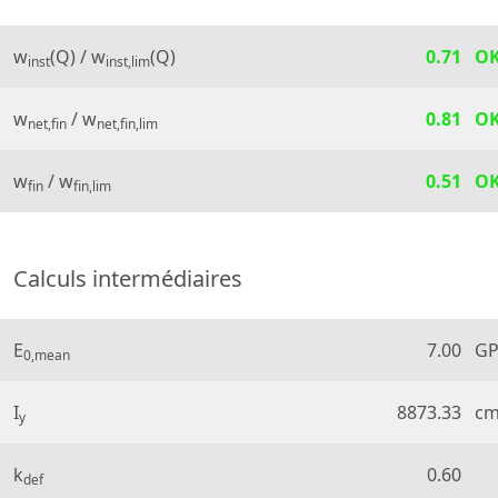
w
(Q) / w
(Q)
0.71
O
inst
inst,lim
w
/ w
0.81
O
net,fin
net,fin,lim
w
/ w
0.51
O
fin
fin,lim
Calculs intermédiaires
E
7.00
GP
0,mean
I
8873.33
c
y
k
0.60
def