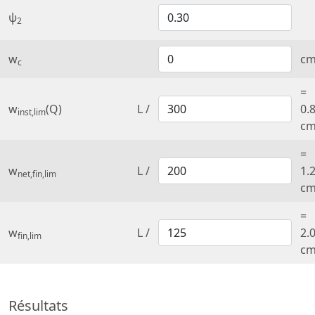
ψ
2
w
c
c
=
w
(Q)
L /
0.
inst,lim
c
=
w
L /
1.
net,fin,lim
c
=
w
L /
2.
fin,lim
c
Résultats