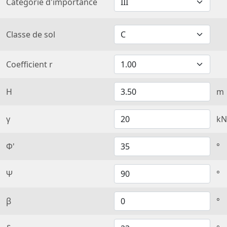
Catégorie d'importance
Classe de sol
Coefficient r
H
m
γ
kN
Φ'
°
Ψ
°
β
°