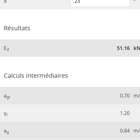
δ
°
Résultats
E
51.16
k
d
Calculs intermédiaires
a
0.70
m/
gr
γ
1.20
I
a
0.84
m/
g