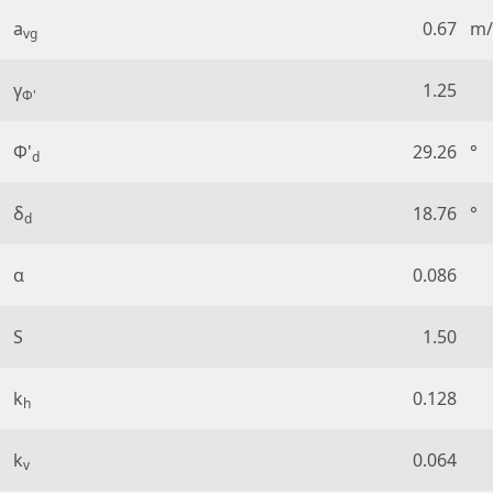
a
0.67
m/
vg
γ
1.25
Φ'
Φ'
29.26
°
d
δ
18.76
°
d
α
0.086
S
1.50
k
0.128
h
k
0.064
v