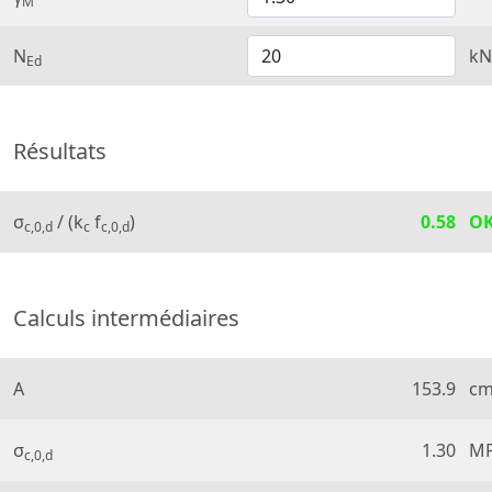
M
N
kN
Ed
Résultats
σ
/ (k
f
)
0.58
O
c,0,d
c
c,0,d
Calculs intermédiaires
A
153.9
cm
σ
1.30
M
c,0,d