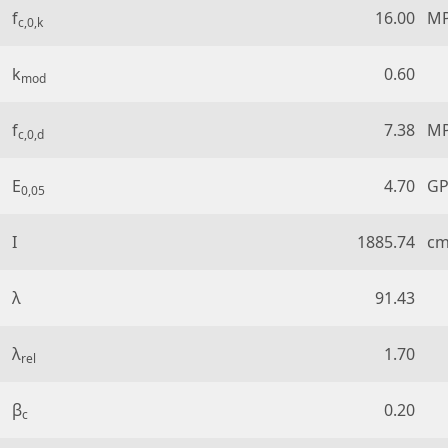
f
16.00
M
c,0,k
k
0.60
mod
f
7.38
M
c,0,d
E
4.70
GP
0,05
I
1885.74
c
λ
91.43
λ
1.70
rel
β
0.20
c